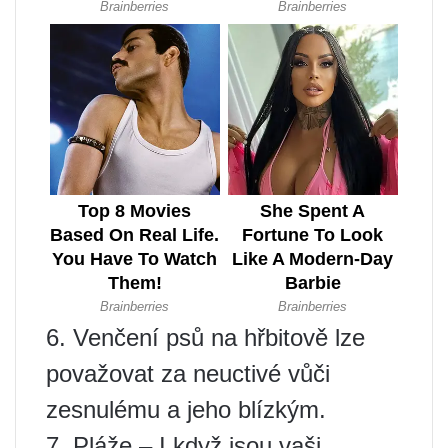
6. Venčení psů na hřbitově lze
považovat za neuctivé vůči
zesnulému a jeho blízkým.
7. Pláže – I když jsou vaši