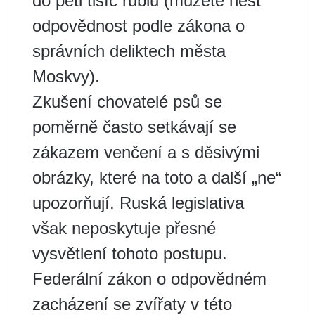
do pěti tisíc rublů (můžete nést
odpovědnost podle zákona o
správních deliktech města
Moskvy).
Zkušení chovatelé psů se
poměrně často setkávají se
zákazem venčení a s děsivými
obrázky, které na toto a další „ne“
upozorňují. Ruská legislativa
však neposkytuje přesné
vysvětlení tohoto postupu.
Federální zákon o odpovědném
zacházení se zvířaty v této