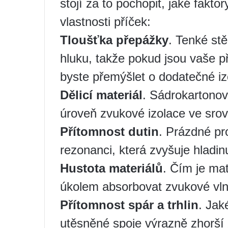
stojí za to pochopit, jaké faktor
vlastnosti příček:
Tloušťka přepážky
. Tenké stě
hluku, takže pokud jsou vaše p
byste přemýšlet o dodatečné izo
Dělicí materiál
. Sádrokartonov
úroveň zvukové izolace ve sro
Přítomnost dutin
. Prázdné pr
rezonanci, která zvyšuje hladin
Hustota materiálů
. Čím je mat
úkolem absorbovat zvukové vln
Přítomnost spár a trhlin
. Jak
utěsněné spoje výrazně zhorší 