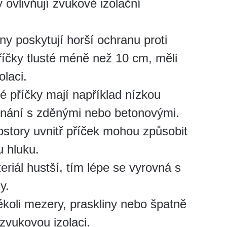
y ovlivňují zvukově izolační
ny poskytují horší ochranu proti
říčky tlusté méně než 10 cm, měli
laci.
é příčky mají například nízkou
vnání s zděnými nebo betonovými.
ostory uvnitř příček mohou způsobit
u hluku.
eriál hustší, tím lépe se vyrovná s
y.
ékoli mezery, praskliny nebo špatně
zvukovou izolaci.