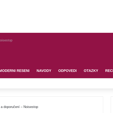
Noisestop
MODERNI RESENI
NAVODY
ODPOVEDI
OTAZKY
REC
y a doporučení – Noisestop