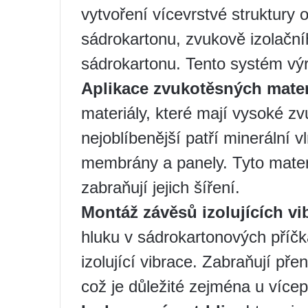
vytvoření vícevrstvé struktury 
sádrokartonu, zvukově izolační
sádrokartonu. Tento systém výr
Aplikace zvukotěsných mater
materiály, které mají vysoké zv
nejoblíbenější patří minerální 
membrány a panely. Tyto materi
zabraňují jejich šíření.
Montáž závěsů izolujících vi
hluku v sádrokartonových příč
izolující vibrace. Zabraňují př
což je důležité zejména u více