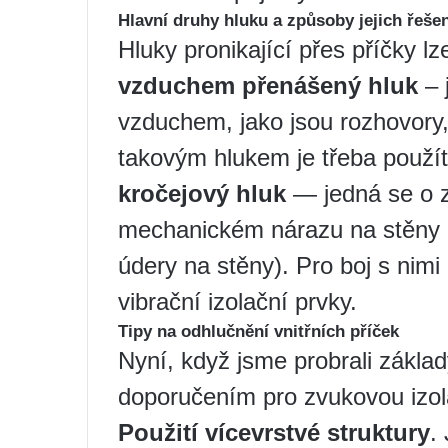
Hlavní druhy hluku a způsoby jejich řešen
Hluky pronikající přes příčky lz
vzduchem přenášený hluk
– 
vzduchem, jako jsou rozhovory,
takovým hlukem je třeba použít
kročejový hluk
— jedná se o zv
mechanickém nárazu na stěny n
údery na stěny). Pro boj s nimi
vibrační izolační prvky.
Tipy na odhlučnění vnitřních příček
Nyní, když jsme probrali zákla
doporučením pro zvukovou izola
Použití vícevrstvé struktury
.