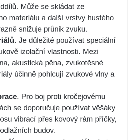
oddílů. Může se skládat ze
ho materiálu a další vrstvy hustého
azně snižuje průnik zvuku.
iálů
. Je důležité používat speciální
ukově izolační vlastnosti. Mezi
vlna, akustická pěna, zvukotěsné
ály účinně pohlcují zvukové vlny a
brace
. Pro boj proti kročejovému
kách se doporučuje používat věšáky
enosu vibrací přes kovový rám příčky,
podlažních budov.