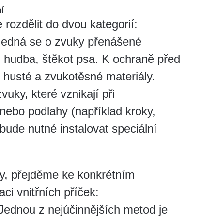
í
e rozdělit do dvou kategorií:
jedná se o zvuky přenášené
 hudba, štěkot psa. K ochraně před
 husté a zvukotěsné materiály.
uky, které vznikají při
ebo podlahy (například kroky,
 bude nutné instalovat speciální
dy, přejděme ke konkrétním
ci vnitřních příček:
 Jednou z nejúčinnějších metod je