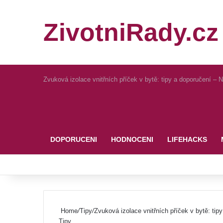
ZivotniRady.cz
Zvuková izolace vnitřních příček v bytě: tipy a doporučení – 
Pinterest
DOPORUCENI
HODNOCENI
LIFEHACKS
Home
/
Tipy
/
Zvuková izolace vnitřních příček v bytě: tip
Tipy