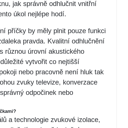
u, jak správně odhlučnit vnitřní
ento úkol nejlépe hodí.
ní příčky by měly plnit pouze funkci
zdaleka pravda. Kvalitní odhlučnění
s různou úrovní akustického
důležité vytvořit co nejtišší
pokoji nebo pracovně není hluk tak
mohou zvuky televize, konverzace
 správný odpočinek nebo
íčkami?
ů a technologie zvukové izolace,