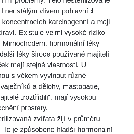
ími problémy. Tělo nesterilizované
d neustálým vlivem pohlavních
 koncentracích karcinogenní a mají
aví. Existuje velmi vysoké riziko
ů. Mimochodem, hormonální léky
 další léky široce používané majiteli
ček mají stejné vlastnosti. U
hou s věkem vyvinout různé
 vaječníků a dělohy, mastopatie,
jitelé „roztřídili“, mají vysokou
cnění prostaty.
rilizovaná zvířata žijí v průměru
á. To je způsobeno hladší hormonální