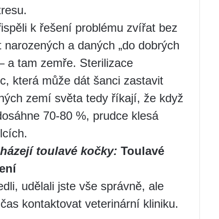
tresu.
přispěli k řešení problému zvířat bez
t narozených a daných „do dobrých
– a tam zemře. Sterilizace
c, která může dát šanci zastavit
zných zemí světa tedy říkají, že když
 dosáhne 70-80 %, prudce klesá
lcích.
házejí toulavé kočky:
Toulavé
ení
dli, udělali jste vše správně, ale
 čas kontaktovat veterinární kliniku.