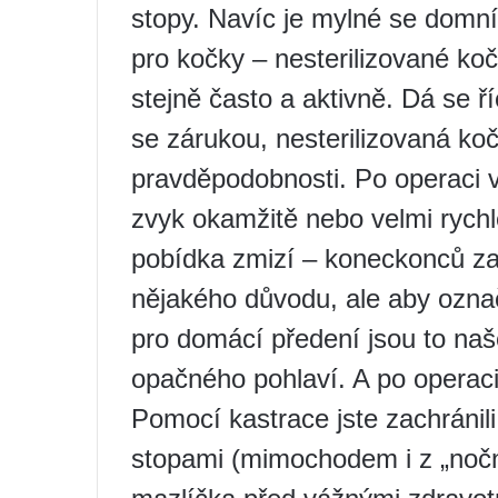
stopy. Navíc je mylné se domnív
pro kočky – nesterilizované koč
stejně často a aktivně. Dá se ř
se zárukou, nesterilizovaná ko
pravděpodobnosti. Po operaci v
zvyk okamžitě nebo velmi rychle
pobídka zmizí – koneckonců za
nějakého důvodu, ale aby ozna
pro domácí předení jsou to naše
opačného pohlaví. A po operaci
Pomocí kastrace jste zachránil
stopami (mimochodem i z „noční