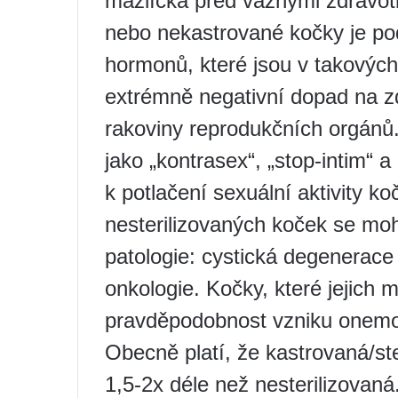
mazlíčka před vážnými zdravotn
nebo nekastrované kočky je po
hormonů, které jsou v takových
extrémně negativní dopad na zdr
rakoviny reprodukčních orgán
jako „kontrasex“, „stop-intim“ a
k potlačení sexuální aktivity ko
nesterilizovaných koček se mo
patologie: cystická degenerace
onkologie. Kočky, které jejich ma
pravděpodobnost vzniku onemo
Obecně platí, že kastrovaná/ste
1,5-2x déle než nesterilizovan