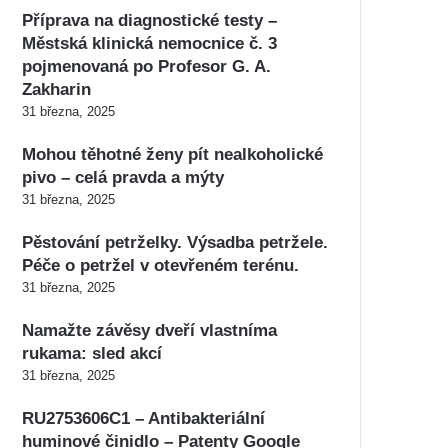
Příprava na diagnostické testy –
Městská klinická nemocnice č. 3
pojmenovaná po Profesor G. A.
Zakharin
31 března, 2025
Mohou těhotné ženy pít nealkoholické
pivo – celá pravda a mýty
31 března, 2025
Pěstování petrželky. Výsadba petržele.
Péče o petržel v otevřeném terénu.
31 března, 2025
Namažte závěsy dveří vlastníma
rukama: sled akcí
31 března, 2025
RU2753606C1 – Antibakteriální
huminové činidlo – Patenty Google