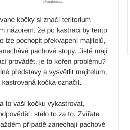
vané kočky si značí teritorium
ým názorem, že po kastraci by tento
o lze pochopit překvapení majitelů,
zanechává pachové stopy. Jistě mají
aci provádět, je to kořen problému?
né představy a vysvětlit majitelům,
 kastrovaná kočka označit.
a to vaši kočku vykastrovat,
povědět: stálo to za to. Zvířata
každém případě zanechají pachové