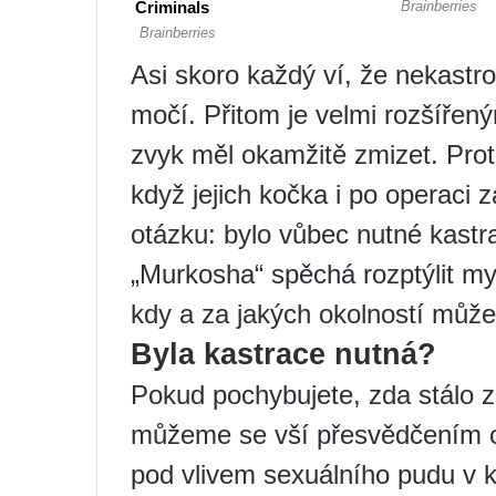
Asi skoro každý ví, že nekastro
močí. Přitom je velmi rozšířen
zvyk měl okamžitě zmizet. Prot
když jejich kočka i po operaci 
otázku: bylo vůbec nutné kastr
„Murkosha“ spěchá rozptýlit myl
kdy a za jakých okolností může
Byla kastrace nutná?
Pokud pochybujete, zda stálo z
můžeme se vší přesvědčením od
pod vlivem sexuálního pudu v 