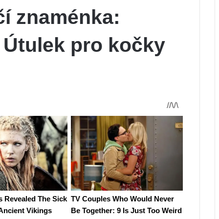
čí znaménka:
 Útulek pro kočky