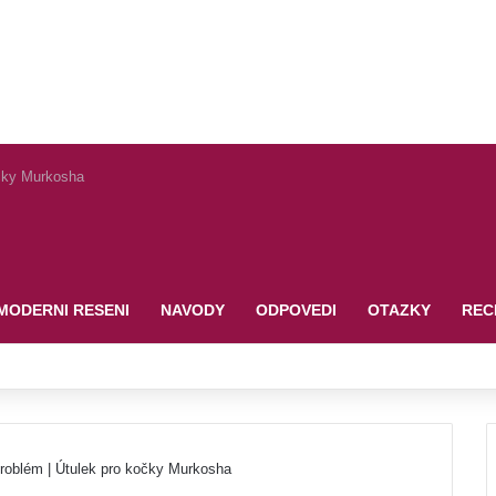
očky Murkosha
MODERNI RESENI
NAVODY
ODPOVEDI
OTAZKY
REC
roblém | Útulek pro kočky Murkosha