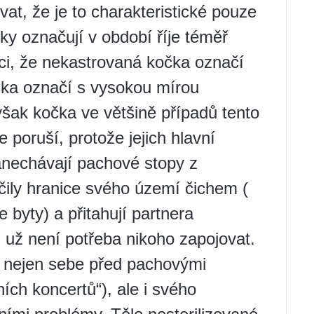
at, že je to charakteristické pouze
ky označují v období říje téměř
íci, že nekastrovaná kočka označí
čka označí s vysokou mírou
šak kočka ve většině případů tento
 poruší, protože jejich hlavní
nechávají pachové stopy z
čily hranice svého území čichem (
 byty) a přitahují partnera
 už není potřeba nikoho zapojovat.
i nejen sebe před pachovými
ch koncertů“), ale i svého