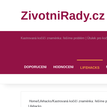
ZivotniRady.cz
Kastrovaná kočičí znaménka: řešíme problém | Útulek pro k
Pinterest
DOPORUCENI
HODNOCENI
LIFEHACKS
Home
/
Lifehacks
/
Kastrovaná kočičí znaménka: řešíme p
Lifehacks