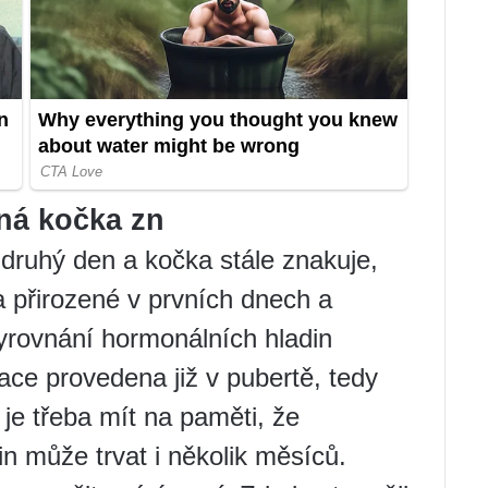
ná kočka zn
 druhý den a kočka stále znakuje,
la přirozené v prvních dnech a
yrovnání hormonálních hladin
ace provedena již v pubertě, tedy
 je třeba mít na paměti, že
n může trvat i několik měsíců.