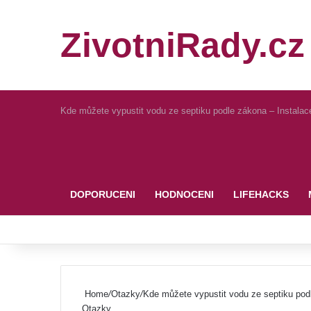
ZivotniRady.cz
Kde můžete vypustit vodu ze septiku podle zákona – Instalac
Pinterest
DOPORUCENI
HODNOCENI
LIFEHACKS
Home
/
Otazky
/
Kde můžete vypustit vodu ze septiku podl
Otazky