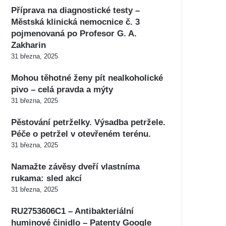
Příprava na diagnostické testy –
Městská klinická nemocnice č. 3
pojmenovaná po Profesor G. A.
Zakharin
31 března, 2025
Mohou těhotné ženy pít nealkoholické
pivo – celá pravda a mýty
31 března, 2025
Pěstování petrželky. Výsadba petržele.
Péče o petržel v otevřeném terénu.
31 března, 2025
Namažte závěsy dveří vlastníma
rukama: sled akcí
31 března, 2025
RU2753606C1 – Antibakteriální
huminové činidlo – Patenty Google