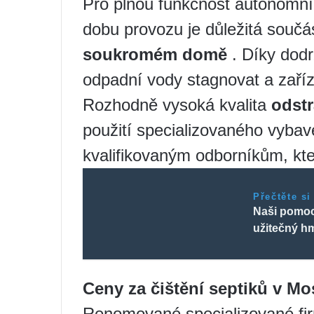
Pro plnou funkčnost autonomní
dobu provozu je důležitá součá
soukromém domě
. Díky dodr
odpadní vody stagnovat a zaří
Rozhodně vysoká kvalita
odstr
použití specializovaného vybave
kvalifikovaným odborníkům, kte
Přečtěte si
Naši pomocn
užitečný h
Ceny za čištění septiků v Mo
Renomované specializované firm