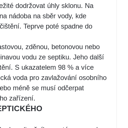
ežité dodržovat úhly sklonu. Na
ěna nádoba na sběr vody, kde
čištění. Teprve poté spadne do
lastovou, zděnou, betonovou nebo
pinavou vodu ze septiku. Jeho další
štění. S ukazatelem 98 % a více
ická voda pro zavlažování osobního
nebo méně se musí odčerpat
ho zařízení.
EPTICKÉHO