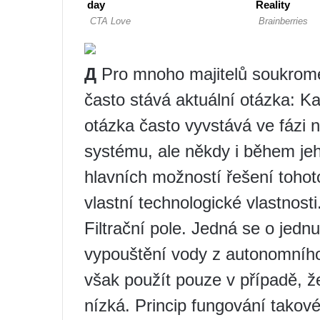
Д
Pro mnoho majitelů soukromé
často stává aktuální otázka: K
otázka často vyvstává ve fázi
systému, ale někdy i během jeh
hlavních možností řešení toho
vlastní technologické vlastnosti
Filtrační pole. Jedná se o jedn
vypouštění vody z autonomního
však použít pouze v případě, ž
nízká. Princip fungování takov