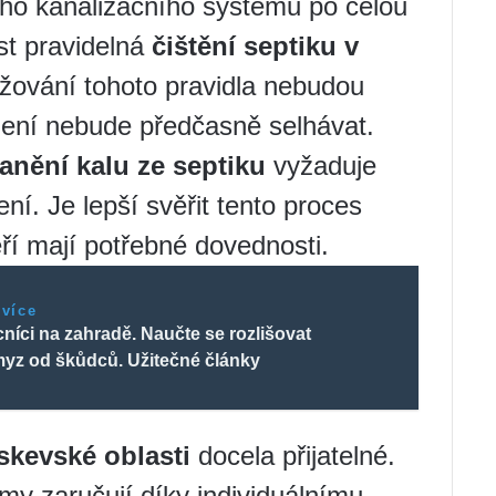
ho kanalizačního systému po celou
st pravidelná
čištění septiku v
žování tohoto pravidla nebudou
zení nebude předčasně selhávat.
anění kalu ze septiku
vyžaduje
ní. Je lepší svěřit tento proces
ří mají potřebné dovednosti.
 více
íci na zahradě. Naučte se rozlišovat
myz od škůdců. Užitečné články
skevské oblasti
docela přijatelné.
y zaručují díky individuálnímu