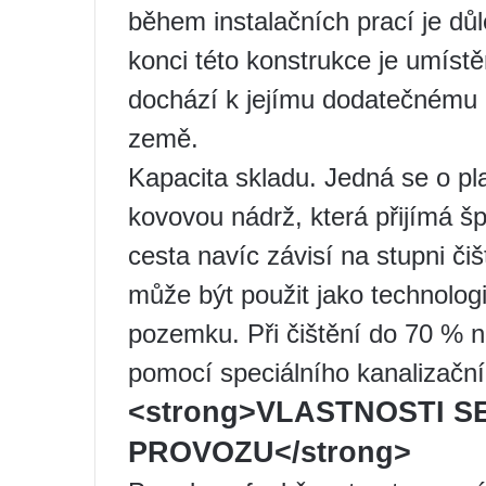
během instalačních prací je důl
konci této konstrukce je umíst
dochází k jejímu dodatečnému 
země.
Kapacita skladu. Jedná se o p
kovovou nádrž, která přijímá š
cesta navíc závisí na stupni či
může být použit jako technolog
pozemku. Při čištění do 70 % 
pomocí speciálního kanalizační
<strong>VLASTNOSTI S
PROVOZU</strong>