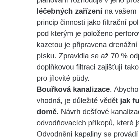
léčebných zařízení
na vašem 
princip činnosti jako filtrační p
pod kterým je položeno perforo
kazetou je připravena drenážn
písku. Zpravidla se až 70 % odp
doplňkovou filtraci zajišťují ta
pro jílovité půdy.
Bouřková kanalizace
. Abycho
vhodná, je důležité vědět
jak f
domě
. Návrh dešťové kanaliz
odvodňovacích příkopů, které j
Odvodnění kapaliny se provádí 