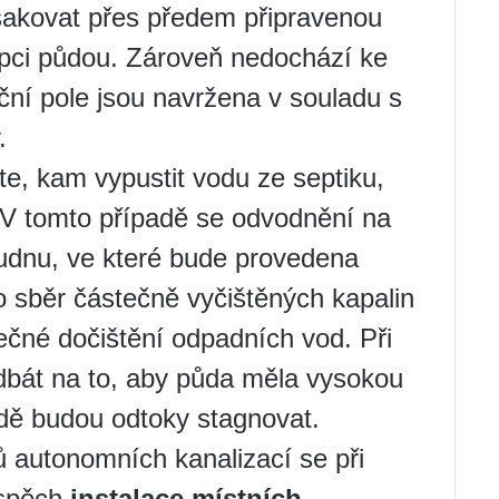
sakovat přes předem připravenou
rpci půdou. Zároveň nedochází ke
ační pole jsou navržena v souladu s
.
te, kam vypustit vodu ze septiku,
. V tomto případě se odvodnění na
tudnu, ve které bude provedena
ro sběr částečně vyčištěných kapalin
atečné dočištění odpadních vod. Při
 dbát na to, aby půda měla vysokou
dě budou odtoky stagnovat.
ů autonomních kanalizací se při
ospěch
instalace místních