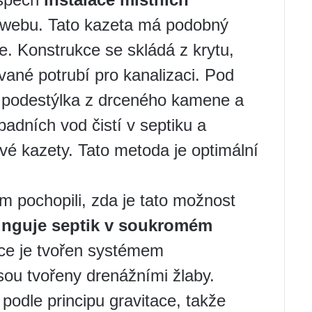
webu. Tato kazeta má podobný
ole. Konstrukce se skládá z krytu,
vané potrubí pro kanalizaci. Pod
í podestýlka z drceného kamene a
adních vod čistí v septiku a
kové kazety. Tato metoda je optimální
m pochopili, zda je tato možnost
unguje septik v soukromém
ace je tvořen systémem
sou tvořeny drenážními žlaby.
podle principu gravitace, takže