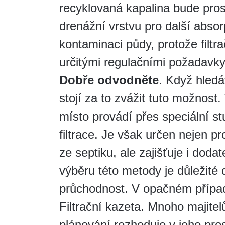
recyklovaná kapalina bude pro
drenážní vrstvu pro další abso
kontaminaci půdy, protože filtr
určitými regulačními požadavky
Dobře odvodněte
. Když hledá
stojí za to zvážit tuto možnost
místo provádí přes speciální s
filtrace. Je však určen nejen p
ze septiku, ale zajišťuje i dod
výběru této metody je důležité
průchodnost. V opačném přípa
Filtrační kazeta. Mnoho majitel
plánování rozhoduje v jeho pr