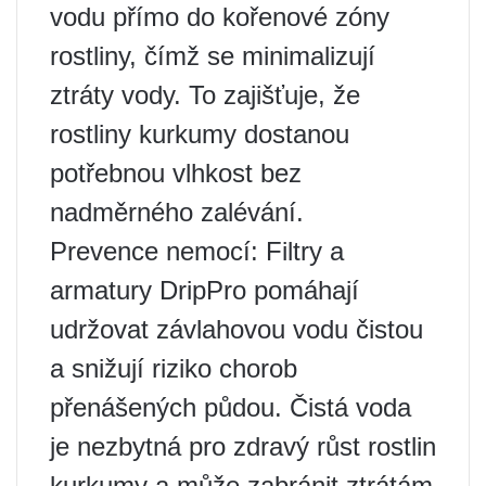
vodu přímo do kořenové zóny
rostliny, čímž se minimalizují
ztráty vody. To zajišťuje, že
rostliny kurkumy dostanou
potřebnou vlhkost bez
nadměrného zalévání.
Prevence nemocí: Filtry a
armatury DripPro pomáhají
udržovat závlahovou vodu čistou
a snižují riziko chorob
přenášených půdou. Čistá voda
je nezbytná pro zdravý růst rostlin
kurkumy a může zabránit ztrátám