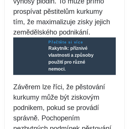
výnosy plodin. To může přímo
prospívat pěstitelům kurkumy
tím, že maximalizuje zisky jejich
zemědělského podnikání.
Přečtěte si více
Rakytník: příznivé
vlastnosti a způsoby
použití pro různé
nemoci.
Závěrem lze říci, že pěstování
kurkumy může být ziskovým
podnikem, pokud se provádí
správně. Pochopením
nezbytných podmínek pěstování