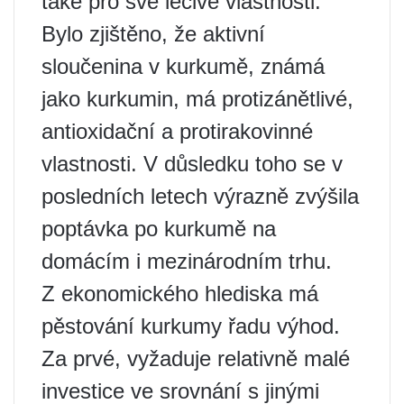
také pro své léčivé vlastnosti.
Bylo zjištěno, že aktivní
sloučenina v kurkumě, známá
jako kurkumin, má protizánětlivé,
antioxidační a protirakovinné
vlastnosti. V důsledku toho se v
posledních letech výrazně zvýšila
poptávka po kurkumě na
domácím i mezinárodním trhu.
Z ekonomického hlediska má
pěstování kurkumy řadu výhod.
Za prvé, vyžaduje relativně malé
investice ve srovnání s jinými