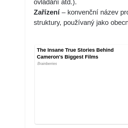
ovládání atd.).
Zařízení
– konvenční název prod
struktury, používaný jako obec