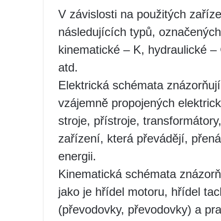
V závislosti na použitých zaří
následujících typů, označených
kinematické – K, hydraulické –
atd.
Elektrická schémata znázorňují 
vzájemně propojených elektrický
stroje, přístroje, transformátor
zařízení, která převádějí, přená
energii.
Kinematická schémata znázorňu
jako je hřídel motoru, hřídel t
(převodovky, převodovky) a pra