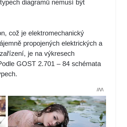
 typech diagramů nemusí být
n, což je elektromechanický
ájemně propojených elektrických a
ařízení, je na výkresech
 Podle GOST 2.701 – 84 schémata
ypech.