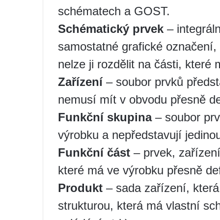
schématech a GOST.
Schématický prvek
– integrál
samostatné grafické označení, p
nelze ji rozdělit na části, kter
Zařízení
– soubor prvků předsta
nemusí mít v obvodu přesně de
Funkční skupina
– soubor prvk
výrobku a nepředstavují jedinou
Funkční část
– prvek, zařízení
které má ve výrobku přesně def
Produkt
– sada zařízení, kter
strukturou, která má vlastní s