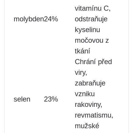
vitamínu C,
molybden
24%
odstraňuje
kyselinu
močovou z
tkání
Chrání před
viry,
zabraňuje
vzniku
selen
23%
rakoviny,
revmatismu,
mužské