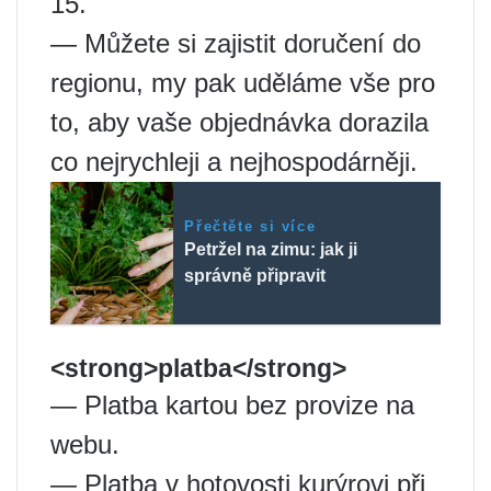
15.
— Můžete si zajistit doručení do
regionu, my pak uděláme vše pro
to, aby vaše objednávka dorazila
co nejrychleji a nejhospodárněji.
Přečtěte si více
Petržel na zimu: jak ji
správně připravit
<strong>platba</strong>
— Platba kartou bez provize na
webu.
— Platba v hotovosti kurýrovi při