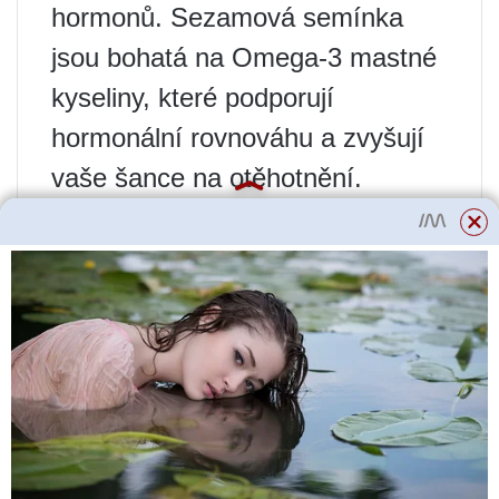
hormonů. Sezamová semínka
jsou bohatá na Omega-3 mastné
kyseliny, které podporují
hormonální rovnováhu a zvyšují
vaše šance na otěhotnění.
Zdravé tuky zvyšují produkci
estrogenu, což pomáhá zvětšovat
velikost prsou.
Přečtěte si více
Příprava, klíčení a
sázení semen
paprik.