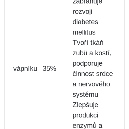
zabraňuje
rozvoji
diabetes
mellitus
Tvoří tkáň
zubů a kostí,
podporuje
vápníku
35%
činnost srdce
a nervového
systému
Zlepšuje
produkci
enzymů a