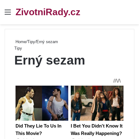
ZivotniRady.cz
Menu
Se
Home
/
Tipy
/
Erný sezam
Tipy
Erný sezam