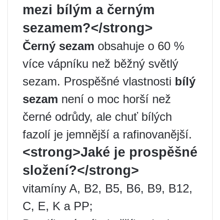
mezi bílým a černým
sezamem?</strong>
Černý sezam
obsahuje o 60 %
více vápníku než běžný světlý
sezam. Prospěšné vlastnosti
bílý
sezam
není o moc horší než
černé odrůdy, ale chuť bílých
fazolí je jemnější a rafinovanější.
<strong>Jaké je prospěšné
složení?</strong>
vitamíny A, B2, B5, B6, B9, B12,
C, E, K a PP;