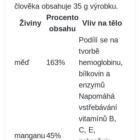
člověka obsahuje 35 g výrobku.
Procento
Živiny
Vliv na tělo
obsahu
Podílí se na
tvorbě
měď
163%
hemoglobinu,
bílkovin a
enzymů
Napomáhá
vstřebávání
vitamínů B,
C, E,
manganu
45%