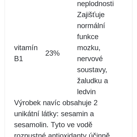
neplodnosti
Zajišťuje
normální
funkce
vitamín
mozku,
23%
B1
nervové
soustavy,
žaludku a
ledvin
Výrobek navíc obsahuje 2
unikátní látky: sesamin a
sesamolin. Tyto ve vodě
rozpustné antioxidanty účinně