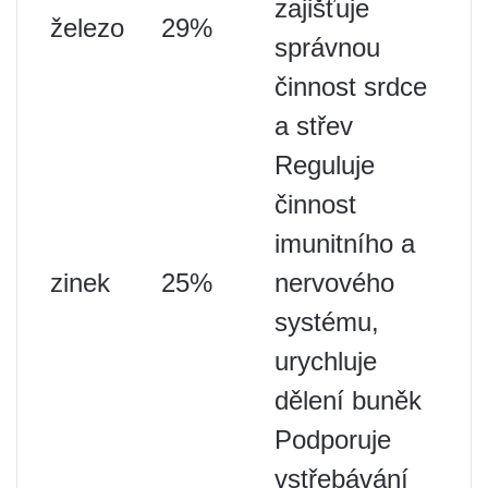
zajišťuje
železo
29%
správnou
činnost srdce
a střev
Reguluje
činnost
imunitního a
zinek
25%
nervového
systému,
urychluje
dělení buněk
Podporuje
vstřebávání