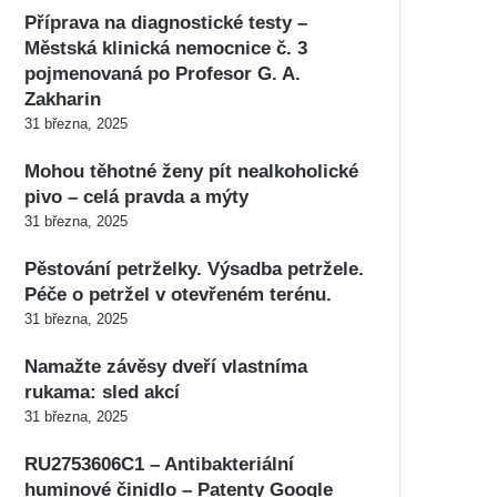
Příprava na diagnostické testy –
Městská klinická nemocnice č. 3
pojmenovaná po Profesor G. A.
Zakharin
31 března, 2025
Mohou těhotné ženy pít nealkoholické
pivo – celá pravda a mýty
31 března, 2025
Pěstování petrželky. Výsadba petržele.
Péče o petržel v otevřeném terénu.
31 března, 2025
Namažte závěsy dveří vlastníma
rukama: sled akcí
31 března, 2025
RU2753606C1 – Antibakteriální
huminové činidlo – Patenty Google