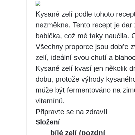
Kysané zelí podle tohoto recep
nezměkne. Tento recept je dar 
babička, což mě taky naučila. 
Všechny proporce jsou dobře zv
zelí, ideální svou chutí a blah
Kysané zelí kvasí jen několik dní
dobu, protože výhody kysaného z
může být fermentováno na zimu 
vitamínů.
Připravte se na zdraví!
Složení
bílé zelí (pozdní