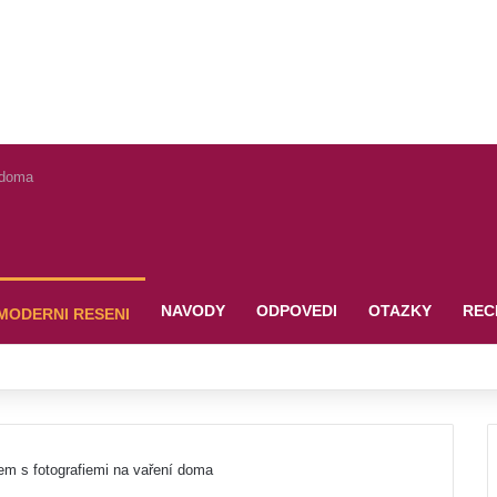
 doma
NAVODY
ODPOVEDI
OTAZKY
REC
MODERNI RESENI
em s fotografiemi na vaření doma