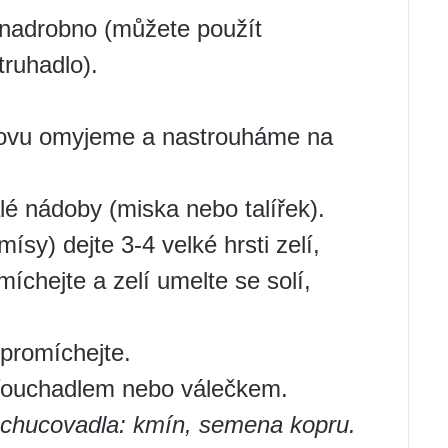
e nadrobno (můžete použít
ruhadlo).
ovu omyjeme a nastrouháme na
lé nádoby (miska nebo talířek).
ísy) dejte 3-4 velké hrsti zelí,
míchejte a zelí umelte se solí,
 promíchejte.
šťouchadlem nebo válečkem.
ochucovadla: kmín, semena kopru.