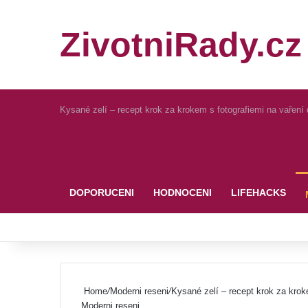
ZivotniRady.cz
Kysané zelí – recept krok za krokem s fotografiemi na vaření
Pinterest
DOPORUCENI
HODNOCENI
LIFEHACKS
Home
/
Moderni reseni
/
Kysané zelí – recept krok za krok
Moderni reseni