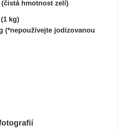
 (čistá hmotnost zelí)
 (1 kg)
g (*nepoužívejte jodizovanou
otografií