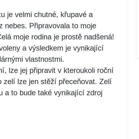
tu je velmi chutné, křupavé a
z nebes. Připravovala to moje
Celá moje rodina je prostě nadšená!
oleny a výsledkem je vynikající
odárnými vlastnostmi.
, lze jej připravit v kteroukoli roční
elí lze jen stěží přeceňovat. Zelí
a to bude také vynikající zdroj