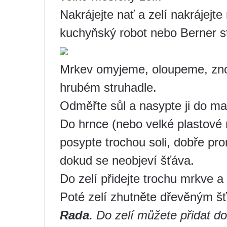
Nakrájejte nať a zelí nakrájejt
kuchyňský robot nebo Berner st
Mrkev omyjeme, oloupeme, zn
hrubém struhadle.
Odměřte sůl a nasypte ji do ma
Do hrnce (nebo velké plastové m
posypte trochou soli, dobře pro
dokud se neobjeví šťáva.
Do zelí přidejte trochu mrkve a
Poté zelí zhutněte dřevěným 
Rada.
Do zelí můžete přidat d