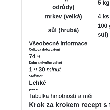
5 kg
odrůdy)
mrkev (velká)
4 ks
100 
sůl (hrubá)
sůl)
Všeobecné informace
Celková doba vaření
74
ч
Doba aktivního vaření
1
ч
30
minut
Složitost
Lehké
porce
Tabulka hmotností a měr
Krok za krokem recept s f