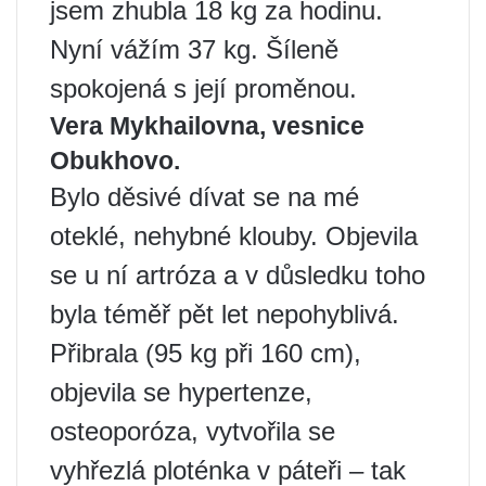
jsem zhubla 18 kg za hodinu.
Nyní vážím 37 kg. Šíleně
spokojená s její proměnou.
Vera Mykhailovna, vesnice
Obukhovo.
Bylo děsivé dívat se na mé
oteklé, nehybné klouby. Objevila
se u ní artróza a v důsledku toho
byla téměř pět let nepohyblivá.
Přibrala (95 kg při 160 cm),
objevila se hypertenze,
osteoporóza, vytvořila se
vyhřezlá ploténka v páteři – tak