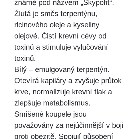
známé pod názvem „Skypofit“.
Žlutá je směs terpentýnu,
ricinového oleje a kyseliny
olejové. Čistí krevní cévy od
toxinů a stimuluje vylučování
toxinů.
Bílý – emulgovaný terpentýn.
Otevírá kapiláry a zvyšuje průtok
krve, normalizuje krevní tlak a
zlepšuje metabolismus.
Smíšené koupele jsou
považovány za nejúčinnější v boji
proti obezitě. Spojují působení