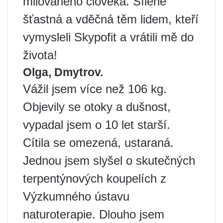
milovaného člověka. Šíleně
šťastná a vděčná těm lidem, kteří
vymysleli Skypofit a vrátili mě do
života!
Olga, Dmytrov.
Vážil jsem více než 106 kg.
Objevily se otoky a dušnost,
vypadal jsem o 10 let starší.
Cítila se omezená, ustaraná.
Jednou jsem slyšel o skutečných
terpentýnových koupelích z
Výzkumného ústavu
naturoterapie. Dlouho jsem