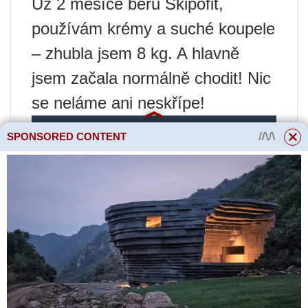
Už 2 měsíce beru Skipofit,
používám krémy a suché koupele
– zhubla jsem 8 kg. A hlavně
jsem začala normálně chodit! Nic
se neláme ani neskřípe!
SPONSORED CONTENT
Přečtěte si více
Horké uzené kuře.
Rychlý recept
Terpentýnové koupele pro
hubnutí jsou k dispozici, snadno
se používají doma. Mají přírodní
složení, díky kterému se