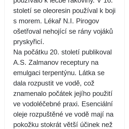
používalo k léčbě rakoviny. V 16.
století se oleoresin používal k boji
s morem. Lékař N.I. Pirogov
ošetřoval nehojící se rány vojáků
pryskyřicí.
Na počátku 20. století publikoval
A.S. Zalmanov receptury na
emulgaci terpentýnu. Látka se
dala rozpustit ve vodě, což
znamenalo počátek jejího použití
ve vodoléčebné praxi. Esenciální
oleje rozpuštěné ve vodě mají na
pokožku stokrát větší účinek než