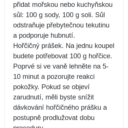
přidat mořskou nebo kuchyňskou
sůl: 100 g sody, 100 g soli. Sůl
odstraňuje přebytečnou tekutinu
a podporuje hubnutí.
Hořčičný prášek. Na jednu koupel
budete potřebovat 100 g hořčice.
Poprvé si ve vaně lehněte na 5-
10 minut a pozorujte reakci
pokožky. Pokud se objeví
zarudnutí, měli byste snížit
dávkování hořčičného prášku a
postupně prodlužovat dobu
procedury.