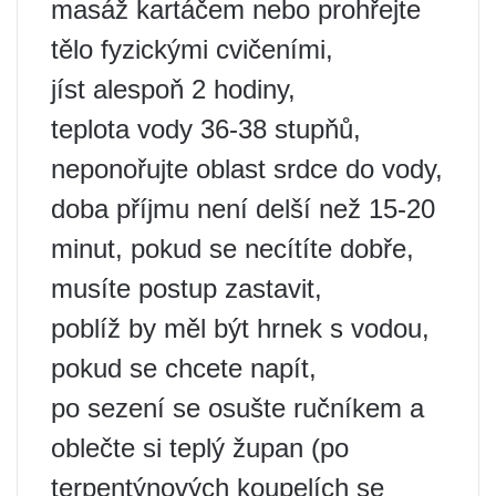
masáž kartáčem nebo prohřejte
tělo fyzickými cvičeními,
jíst alespoň 2 hodiny,
teplota vody 36-38 stupňů,
neponořujte oblast srdce do vody,
doba příjmu není delší než 15-20
minut, pokud se necítíte dobře,
musíte postup zastavit,
poblíž by měl být hrnek s vodou,
pokud se chcete napít,
po sezení se osušte ručníkem a
oblečte si teplý župan (po
terpentýnových koupelích se