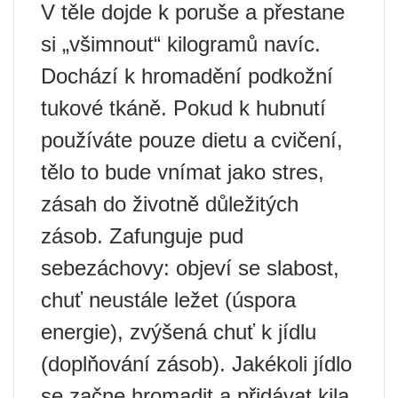
V těle dojde k poruše a přestane
si „všimnout“ kilogramů navíc.
Dochází k hromadění podkožní
tukové tkáně. Pokud k hubnutí
používáte pouze dietu a cvičení,
tělo to bude vnímat jako stres,
zásah do životně důležitých
zásob. Zafunguje pud
sebezáchovy: objeví se slabost,
chuť neustále ležet (úspora
energie), zvýšená chuť k jídlu
(doplňování zásob). Jakékoli jídlo
se začne hromadit a přidávat kila