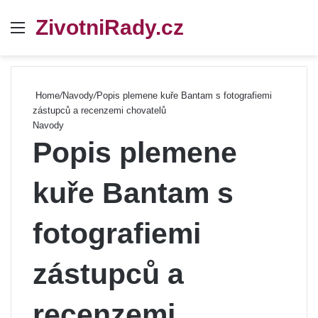
ZivotniRady.cz
Menu
Se
Home
/
Navody
/
Popis plemene kuře Bantam s fotografiemi
zástupců a recenzemi chovatelů
Navody
Popis plemene
kuře Bantam s
fotografiemi
zástupců a
recenzemi