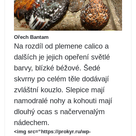
Ořech Bantam
Na rozdíl od plemene calico a
dalších je jejich opeření světlé
barvy, blízké béžové. Šedé
skvrny po celém těle dodávají
zvláštní kouzlo. Slepice mají
namodralé nohy a kohouti mají
dlouhý ocas s načervenalým
nádechem.
<img src=“https://prokyr.ru/wp-