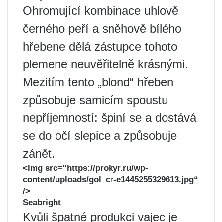
Ohromující kombinace uhlově
černého peří a sněhově bílého
hřebene dělá zástupce tohoto
plemene neuvěřitelně krásnými.
Mezitím tento „blond“ hřeben
způsobuje samicím spoustu
nepříjemností: špiní se a dostává
se do očí slepice a způsobuje
zánět.
<img src=“https://prokyr.ru/wp-
content/uploads/gol_cr-e1445255329613.jpg“
/>
Seabright
Kvůli špatné produkci vajec je