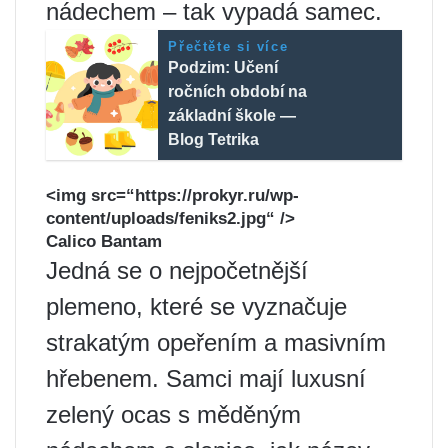
nádechem – tak vypadá samec.
Přečtěte si více
Podzim: Učení
ročních období na
základní škole —
Blog Tetrika
<img src=“https://prokyr.ru/wp-
content/uploads/feniks2.jpg“ />
Calico Bantam
Jedná se o nejpočetnější
plemeno, které se vyznačuje
strakatým opeřením a masivním
hřebenem. Samci mají luxusní
zelený ocas s měděným