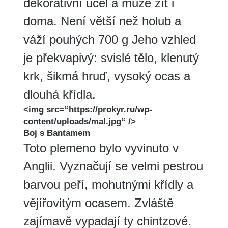
dekorativní účel a může žít i
doma. Není větší než holub a
váží pouhých 700 g Jeho vzhled
je překvapivý: svislé tělo, klenutý
krk, šikmá hruď, vysoký ocas a
dlouhá křídla.
<img src=“https://prokyr.ru/wp-
content/uploads/mal.jpg“ />
Boj s Bantamem
Toto plemeno bylo vyvinuto v
Anglii. Vyznačují se velmi pestrou
barvou peří, mohutnými křídly a
vějířovitým ocasem. Zvláště
zajímavě vypadají ty chintzové.