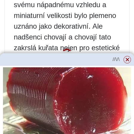
svému nápadnému vzhledu a
miniaturní velikosti bylo plemeno
uznáno jako dekorativní. Ale
nadšenci chovají a chovají tato
zakrslá kuřata nejen pro estetické
potěšení, ale také pro jejich
křehké dietní maso a chutná
malá vejce.