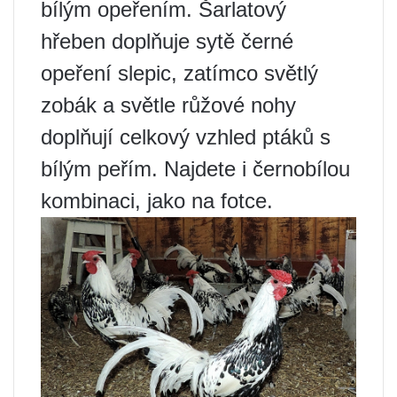
bílým opeřením. Šarlatový
hřeben doplňuje sytě černé
opeření slepic, zatímco světlý
zobák a světle růžové nohy
doplňují celkový vzhled ptáků s
bílým peřím. Najdete i černobílou
kombinaci, jako na fotce.