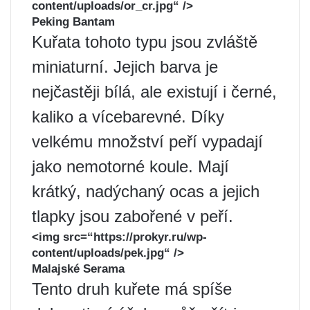
content/uploads/or_cr.jpg“ />
Peking Bantam
Kuřata tohoto typu jsou zvláště
miniaturní. Jejich barva je
nejčastěji bílá, ale existují i ​​černé,
kaliko a vícebarevné. Díky
velkému množství peří vypadají
jako nemotorné koule. Mají
krátký, nadýchaný ocas a jejich
tlapky jsou zabořené v peří.
<img src=“https://prokyr.ru/wp-
content/uploads/pek.jpg“ />
Malajské Serama
Tento druh kuřete má spíše