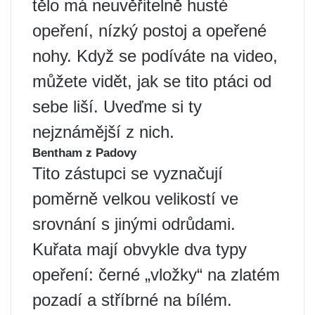
tělo má neuvěřitelně husté
opeření, nízký postoj a opeřené
nohy. Když se podíváte na video,
můžete vidět, jak se tito ptáci od
sebe liší. Uveďme si ty
nejznámější z nich.
Bentham z Padovy
Tito zástupci se vyznačují
poměrně velkou velikostí ve
srovnání s jinými odrůdami.
Kuřata mají obvykle dva typy
opeření: černé „vložky“ na zlatém
pozadí a stříbrné na bílém.